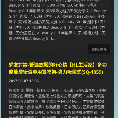
Beauty Girl 年後降卡1天3餐活力組(5天份)使用心得,A
Beauty Girl 年後降卡1天3餐活力組(5天份)分享文,A Beauty
Girl 年後降卡1天3餐活力組(5天份)嚴選,A Beauty Girl 年後
降卡1天3餐活力組(5天份)大推,A Beauty Girl 年後降卡1天3
餐活力組(5天份)那裡買,A Beauty Girl 年後降卡1天3餐活力
組(5天份)最便宜, A Beauty Girl 年後降卡1天3餐活力組(5天
份)心得分享,A Beauty Girl...
閱讀更多
網友討論-舒適放鬆的好心情【HL生活家】多功
能雙層衛浴專用置物架-強力吸盤式(SQ-1059)
2017-05-07 13:06
熱水器 水 壓想一覽冬山河美景，可以來一趟火車之旅，經過
宜蘭綠色博覽會，還能坐上綠色方舟環遊四周，大型的裝置
藝術和五大體驗區，讓民眾直呼好吃又好玩，主辦單位邀請
日本舞團，前來尬舞，炒熱氣氛。日本傳統花笠舞為綠色博
覽會祈福，宜蘭縣長接下花笠帽，宣告綠博會正式開跑，今
年特別移師到戶外，從上俯瞰一片綠意盎然，包括五大生態