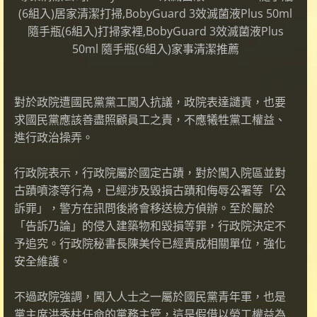
(6組入)居家清潔打掃,BobyGuard 3效滅菌液Plus 50ml
隨手瓶(6組入)打掃家裡,BobyGuard 3效滅菌液Plus
50ml 隨手瓶(6組入)家事清潔推薦
對於政院遭國民黨黨工闖入抗議，政院表達譴責，也要
求國民黨應該善盡照顧員工之責，不應犧牲黨工權益、
進行政治操弄。
行政院表示，行政院屬於國定古蹟，對於闖入院區並對
古蹟噴漆等行為，已經涉及毀損古蹟和侮辱公署等「公
訴罪」，警方在訊問後將會移送檢方偵辦。至於屬於
「告訴乃論」的侵入建築物和毀損等罪，行政院決定不
予追究。行政院秘書長陳美伶已經責成相關單位，強化
安全維護。
不過政院強調，闖入人士之一屬於國民黨青年軍，也是
黨主席洪秀柱任命的黨務主管，這是假借以勞工權益為