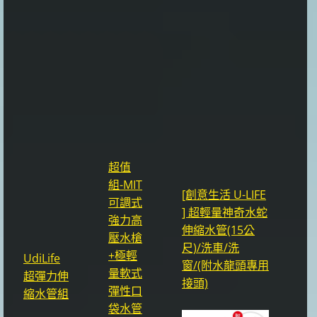
超值
組-MIT
[創意生活 U-LIFE
可調式
] 超輕量神奇水蛇
強力高
伸縮水管(15公
壓水槍
尺)/洗車/洗
+極輕
UdiLife
窗/(附水龍頭專用
量軟式
超彈力伸
接頭)
彈性口
縮水管組
袋水管