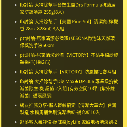
fb討論-大掃除幫手台塑生醫Drs Formula抗菌居
家防護噴霧 255g(8入)
fb討論-大掃除幫手【美國 Pine-Sol】清潔劑(檸檬
香 28oz-828ml) 3入組
ptt討論-居家清潔必備曜兆ESONA微泡沫天然環
保獎洗手液500ml
ptt討論-居家清潔必備【VICTORY】不沾手棉紗旋
轉拖把(1拖2布)
fb討論-大掃除幫手【VICTORY】防風掃把畚斗組
fb討論-大掃除幫手DigiMax★DP-3E6 專業級抗敏
滅菌除塵-機 超值 2入組 [有效空間10坪] [紫外線
滅菌] [循環風扇]
網友推薦分享-懶人輕鬆搞定【清潔大革命】台灣
製造 水槽馬桶免刷洗潔垢錠-補充錠10入
部落客人氣評價-媽咪樂JoyLife 瓷磚地板清潔刷-2