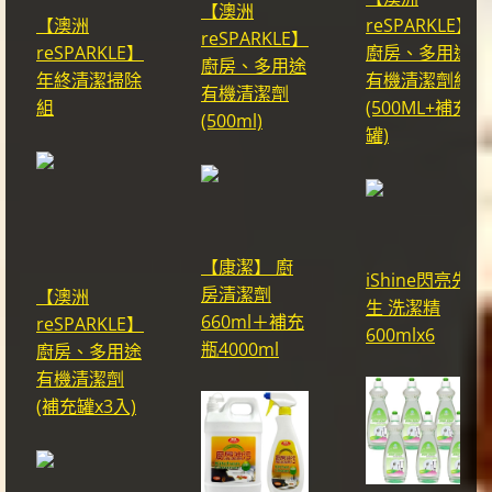
【澳洲
【澳洲
reSPARKLE】
reSPARKLE】
reSPARKLE】
廚房、多用途
廚房、多用途
年終清潔掃除
有機清潔劑組
有機清潔劑
組
(500ML+補充
(500ml)
罐)
【康潔】 廚
iShine閃亮先
房清潔劑
【澳洲
生 洗潔精
660ml＋補充
reSPARKLE】
600mlx6
瓶4000ml
廚房、多用途
有機清潔劑
(補充罐x3入)