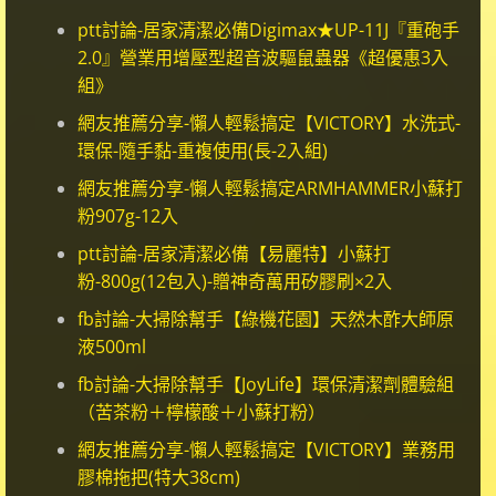
ptt討論-居家清潔必備Digimax★UP-11J『重砲手
2.0』營業用增壓型超音波驅鼠蟲器《超優惠3入
組》
網友推薦分享-懶人輕鬆搞定【VICTORY】水洗式-
環保-隨手黏-重複使用(長-2入組)
網友推薦分享-懶人輕鬆搞定ARMHAMMER小蘇打
粉907g-12入
ptt討論-居家清潔必備【易麗特】小蘇打
粉-800g(12包入)-贈神奇萬用矽膠刷×2入
fb討論-大掃除幫手【綠機花園】天然木酢大師原
液500ml
fb討論-大掃除幫手【JoyLife】環保清潔劑體驗組
（苦茶粉＋檸檬酸＋小蘇打粉）
網友推薦分享-懶人輕鬆搞定【VICTORY】業務用
膠棉拖把(特大38cm)