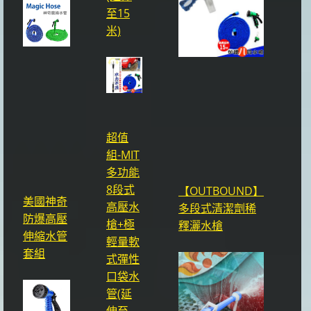
至15
米)
超值
組-MIT
多功能
8段式
【OUTBOUND】
美國神奇
高壓水
多段式清潔劑稀
防爆高壓
槍+極
釋灑水槍
伸縮水管
輕量軟
套組
式彈性
口袋水
管(延