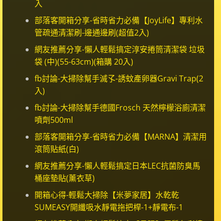
入
部落客開箱分享-省時省力必備【JoyLife】專利水
管疏通清潔刷-邊通邊刷(超值2入)
網友推薦分享-懶人輕鬆搞定淳安捲筒清潔袋 垃圾
袋 (中)(55-63cm)(箱購 20入)
fb討論-大掃除幫手滅孓-誘蚊產卵器Gravi Trap(2
入)
fb討論-大掃除幫手德國Frosch 天然檸檬浴廁清潔
噴劑500ml
部落客開箱分享-省時省力必備【MARNA】清潔用
滾筒貼紙(白)
網友推薦分享-懶人輕鬆搞定日本LEC抗菌防臭馬
桶座墊貼(薰衣草)
開箱心得-輕鬆大掃除【米夢家居】水乾乾
SUMEASY開纖吸水靜電拖把桿-1+靜電布-1