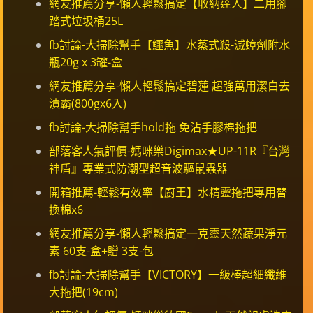
網友推薦分享-懶人輕鬆搞定【收納達人】二用腳
踏式垃圾桶25L
fb討論-大掃除幫手【鱷魚】水蒸式殺-滅蟑劑附水
瓶20g x 3罐-盒
網友推薦分享-懶人輕鬆搞定碧蓮 超強萬用潔白去
漬霸(800gx6入)
fb討論-大掃除幫手hold拖 免沾手膠棉拖把
部落客人氣評價-媽咪樂Digimax★UP-11R『台灣
神盾』專業式防潮型超音波驅鼠蟲器
開箱推薦-輕鬆有效率【廚王】水精靈拖把專用替
換棉x6
網友推薦分享-懶人輕鬆搞定一克靈天然蔬果淨元
素 60支-盒+贈 3支-包
fb討論-大掃除幫手【VICTORY】一級棒超細纖維
大拖把(19cm)