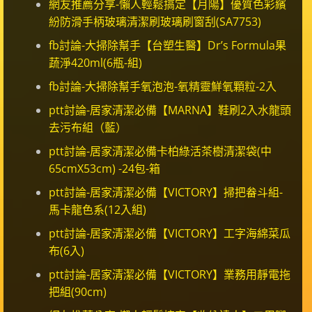
網友推薦分享-懶人輕鬆搞定【月陽】優質色彩繽
紛防滑手柄玻璃清潔刷玻璃刷窗刮(SA7753)
fb討論-大掃除幫手【台塑生醫】Dr’s Formula果
蔬淨420ml(6瓶-組)
fb討論-大掃除幫手氧泡泡-氧精靈鮮氧顆粒-2入
ptt討論-居家清潔必備【MARNA】鞋刷2入水龍頭
去污布組（藍）
ptt討論-居家清潔必備卡柏綠活茶樹清潔袋(中
65cmX53cm) -24包-箱
ptt討論-居家清潔必備【VICTORY】掃把畚斗組-
馬卡龍色系(12入組)
ptt討論-居家清潔必備【VICTORY】工字海綿菜瓜
布(6入)
ptt討論-居家清潔必備【VICTORY】業務用靜電拖
把組(90cm)