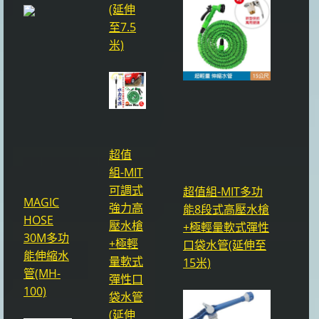
(延伸
至7.5
米)
超值
組-MIT
可調式
超值組-MIT多功
MAGIC
強力高
能8段式高壓水槍
HOSE
壓水槍
+極輕量軟式彈性
30M多功
+極輕
口袋水管(延伸至
能伸縮水
量軟式
15米)
管(MH-
彈性口
100)
袋水管
(延伸