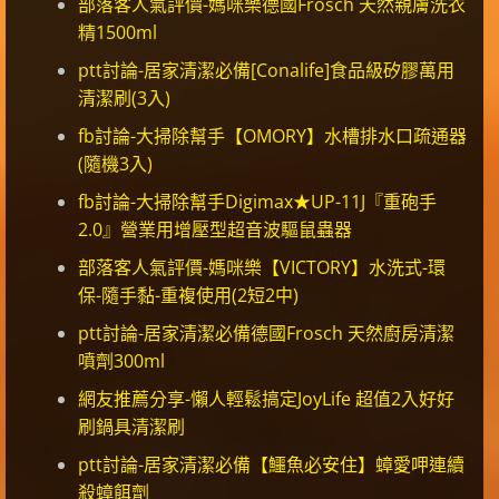
部落客人氣評價-媽咪樂德國Frosch 天然親膚洗衣
精1500ml
ptt討論-居家清潔必備[Conalife]食品級矽膠萬用
清潔刷(3入)
fb討論-大掃除幫手【OMORY】水槽排水口疏通器
(隨機3入)
fb討論-大掃除幫手Digimax★UP-11J『重砲手
2.0』營業用增壓型超音波驅鼠蟲器
部落客人氣評價-媽咪樂【VICTORY】水洗式-環
保-隨手黏-重複使用(2短2中)
ptt討論-居家清潔必備德國Frosch 天然廚房清潔
噴劑300ml
網友推薦分享-懶人輕鬆搞定JoyLife 超值2入好好
刷鍋具清潔刷
ptt討論-居家清潔必備【鱷魚必安住】蟑愛呷連續
殺蟑餌劑