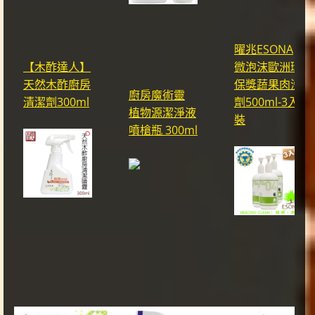
曜兆ESONA
【木酢達人】
微泡沫歐洲環
天然木酢廚房
保獎蔬果肉洗
廚房魔術靈
清潔劑300ml
劑500ml-3入
植物源潔淨液
裝
噴槍瓶 300ml