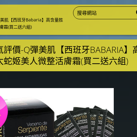
美肌【西班牙Babaria】高含量胜
膚霜(買二送六組)
評價-Q彈美肌【西班牙BABARIA】
太蛇姬美人微整活膚霜(買二送六組)