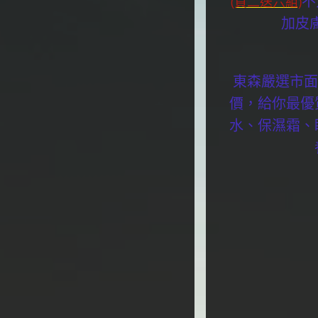
不
(買二送六組)
加皮
東森嚴選市面
價，給你最優
水、保濕霜、