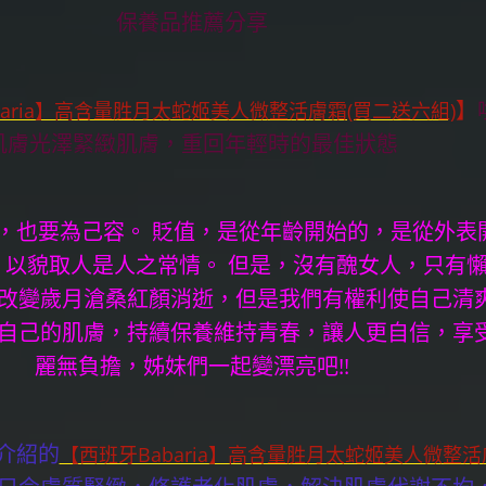
保養品推薦分享
】
baria】高含量胜月太蛇姬美人微整活膚霜(買二送六組)
肌膚光澤緊緻肌膚，重回年輕時的最佳狀態
，也要為己容。 貶值，是從年齡開始的，是從外表
，以貌取人是人之常情。 但是，沒有醜女人，只有
改變歲月滄桑紅顏消逝，
但是我們有權利使自己清
自己的肌膚，持續保養維持青春，讓人更自信，享
麗無負擔，姊妹們一起變漂亮吧!!
介紹的
【西班牙Babaria】高含量胜月太蛇姬美人微整