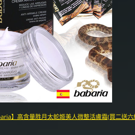
baria】高含量胜月太蛇姬美人微整活膚霜(買二送六