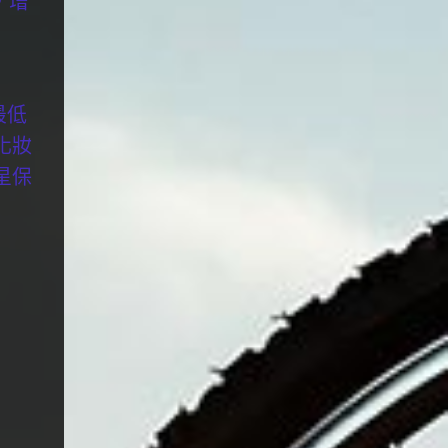
，增
最低
化妝
星保