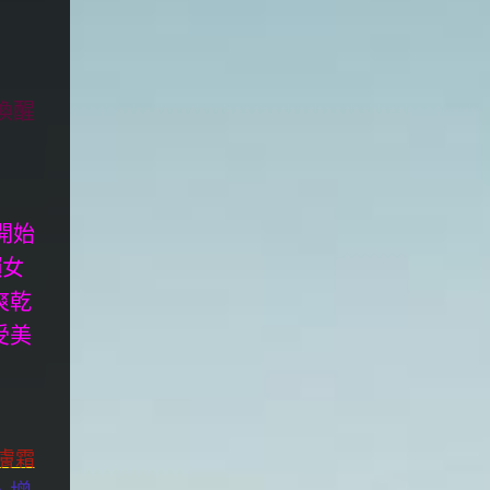
喚醒
開始
懶女
爽乾
受美
活膚霜