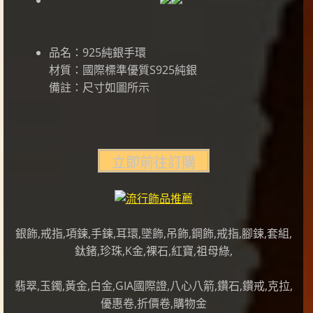
品名：925純銀手環
材質：國際標準優質S925純銀
備註：尺寸如圖所示
銀飾,戒指,項鍊,手鍊,耳環,墜飾,吊飾,鋼飾,戒指,腳鍊,套組,
鈦鍺,珍珠,K金,裸石,紅寶,祖母綠,
翡翠,玉鐲,黃金,白金,GIA國際證,八心八箭,鑽石,鑽戒,克拉,
優惠卷,折價卷,購物金