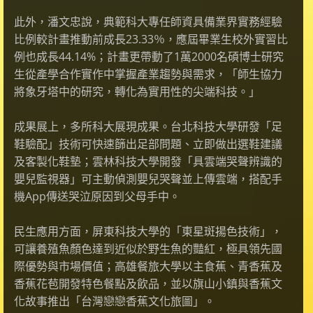
此外，潘文忠說，典範科大專任師資具備業界實務經驗
比例較計畫推動前成長23.33％，應屆畢業生校外實習比
例也成長44.14%；計畫更帶動了1萬2000名碩博士研究
生從產學合作實作中掌握產業趨勢與需求，「師生協力
將象牙塔中的研究，轉化為實用性的尖端科技。」
成果展上，多所科大展現成果。台北科技大學研發「足
鞋驗配」技術可快速篩出足部問題、立即做出選鞋建議
及客製化鞋墊；雲林科技大學開發「具雲端哭聲辨識的
嬰兒監視器」可主動偵測嬰兒哭聲並上傳雲端，搭配手
機App傳送哭泣原因到父母手中。
民生應用方面，屏東科技大學的「東星斑揚色技術」，
可讓養殖魚顏色達到近似於野生魚的豔紅，極具領先國
際優勢與市場價值；高雄餐旅大學以主食蕉、青香蕉及
香蕉花苞開發特色餐點及飲品，並以旗山小鎮與香蕉文
化故事推出「台灣戀戀香蕉文化旅圖」。