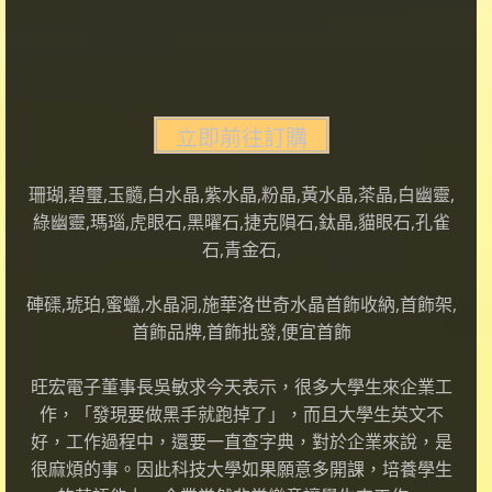
珊瑚,碧璽,玉髓,白水晶,紫水晶,粉晶,黃水晶,茶晶,白幽靈,
綠幽靈,瑪瑙,虎眼石,黑曜石,捷克隕石,鈦晶,貓眼石,孔雀
石,青金石,
硨磲,琥珀,蜜蠟,水晶洞,施華洛世奇水晶首飾收納,首飾架,
首飾品牌,首飾批發,便宜首飾
旺宏電子董事長吳敏求今天表示，很多大學生來企業工
作，「發現要做黑手就跑掉了」，而且大學生英文不
好，工作過程中，還要一直查字典，對於企業來說，是
很麻煩的事。因此科技大學如果願意多開課，培養學生