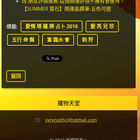
改 網友評價推薦-這個開運好物不擁有會後悔！
【SUMMER 寶石】開運晶鑽筆-五色可選
愛情 塔 羅 牌 占卜 2016
愛 芮 兒 珍
標籤
:
五行 命 盤
富 臨水 會
刺 符
返回
購物天堂
syrvnonh
c@hotmai
l.com
© 2016 版權所有。